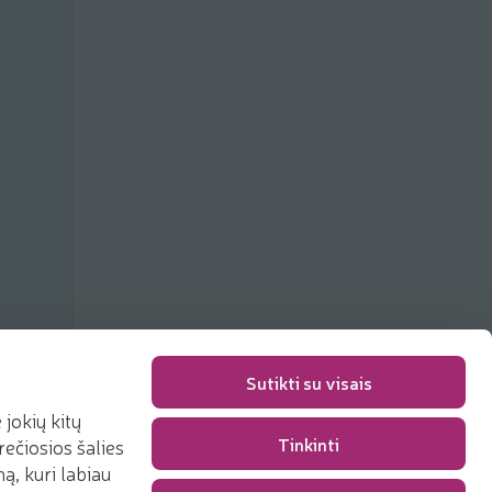
Sutikti su visais
jokių kitų
Упаковка
0,00 €
Tinkinti
rečiosios šalies
Сумма
0,00 €
, kuri labiau