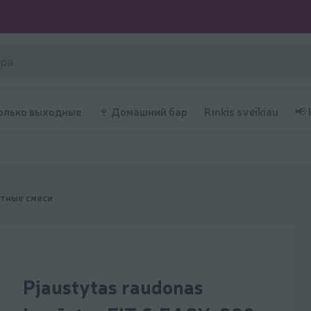
олько выходные
🍷 Домашний бар
Rinkis sveikiau
📢
атные смеси
Pjaustytas raudonas