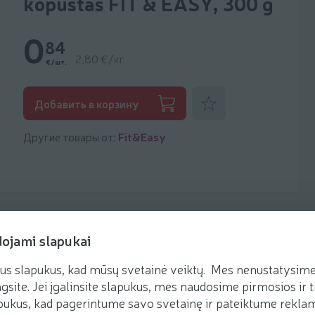
kopūstas FIT & EASY, 300 g
0
84
2,80 €/кг
€/шт.
Добавить к фаворитам
Добавить в корзину
Другие товары от:
Fit&Easy
dojami slapukai
us slapukus, kad mūsų svetainė veiktų. Mes nenustatysime 
Рецепты
gsite. Jei įgalinsite slapukus, mes naudosime pirmosios ir t
ukus, kad pagerintume savo svetainę ir pateiktume reklamą