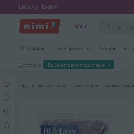
Lietuvių
English
Rimi.lt
Товары
⭐ Твои продукты
🛒 Акции
📅 Т
Доставка:
Выберите время доставки
Фрукты, овощи и цветы
Овощи и грибы
Салаты и сал