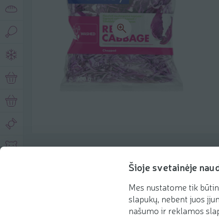
Описание продукта
Šioje svetainėje nau
Mes nustatome tik būtin
Основная информация
Рекомендации
slapukų, nebent juos įjun
našumo ir reklamos slap