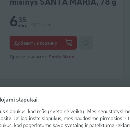
mišinys SANTA MARIA, 78 g
6
35
81,41 €/кг
€/шт.
Добавить к фаворитам
Добавить в корзину
Другие товары от:
Santa Maria
dojami slapukai
us slapukus, kad mūsų svetainė veiktų. Mes nenustatysime 
Рецепты
gsite. Jei įgalinsite slapukus, mes naudosime pirmosios ir t
ukus, kad pagerintume savo svetainę ir pateiktume reklamą