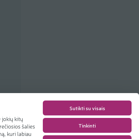
Sutikti su visais
jokių kitų
Упаковка
0,00 €
Tinkinti
rečiosios šalies
Сумма
0,00 €
, kuri labiau