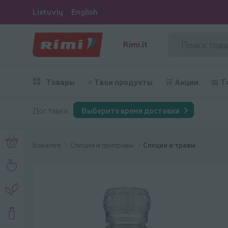
Lietuvių
English
Rimi.lt
Товары
⭐ Твои продукты
🛒 Акции
📅 Т
Доставка:
Выберите время доставки
Бакалея
Специи и приправы
Специи и травы