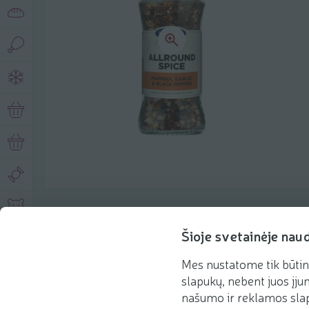
Описание продукта
Šioje svetainėje nau
Mes nustatome tik būtin
Основная информация
Рекомендации
slapukų, nebent juos įjun
našumo ir reklamos slap