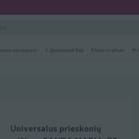
олько выходные
🍷 Домашний бар
Rinkis sveikiau
📢
Universalus prieskonių