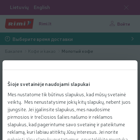
Lietuvių
English
Rimi.lt
Войти
Выберите время доставки
Бакалея
Кофе и kакао
Молотый кофе
Šioje svetainėje naudojami slapukai
Mes nustatome tik būtinus slapukus, kad mūsų svetainė
veiktų. Mes nenustatysime jokių kitų slapukų, nebent juos
įjungsite. Jei įgalinsite slapukus, mes naudosime
pirmosios ir trečiosios šalies našumo ir reklamos
slapukus, kad pagerintume savo svetainę ir pateiktume
reklamą, kuri labiau atitiktų Jūsų interesus. Jei norite
pakeisti Jūsų slapukų nustatymus, spustelėkite mygtuką