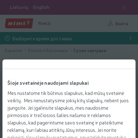
Lietuvių
English
Rimi.lt
Войти
Выберите время доставки
Бакалея
Хлопья и батончики
Сухие завтраки
Šioje svetainėje naudojami slapukai
Mes nustatome tik būtinus slapukus, kad mūsų svetainė
veiktų. Mes nenustatysime jokių kitų slapukų, nebent juos
įjungsite. Jei įgalinsite slapukus, mes naudosime
pirmosios ir trečiosios šalies našumo ir reklamos
slapukus, kad pagerintume savo svetainę ir pateiktume
reklamą, kuri labiau atitiktų Jūsų interesus. Jei norite
pakeisti Jūsų slapukų nustatymus, spustelėkite mygtuką