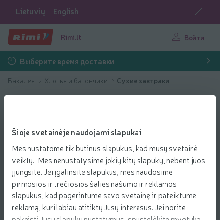
Lietuvių
English
Rimi.lt
Войти
Выберите время доставки
Бакалея
Хлопья и батончики
Сухие завтраки
Šioje svetainėje naudojami slapukai
Mes nustatome tik būtinus slapukus, kad mūsų svetainė
veiktų. Mes nenustatysime jokių kitų slapukų, nebent juos
įjungsite. Jei įgalinsite slapukus, mes naudosime
pirmosios ir trečiosios šalies našumo ir reklamos
slapukus, kad pagerintume savo svetainę ir pateiktume
reklamą, kuri labiau atitiktų Jūsų interesus. Jei norite
pakeisti Jūsų slapukų nustatymus, spustelėkite mygtuką