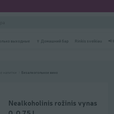
олько выходные
🍷 Домашний бар
Rinkis sveikiau
📢
е напитки
Безалкогольное вино
Nealkoholinis rožinis vynas
0, 0,75 l