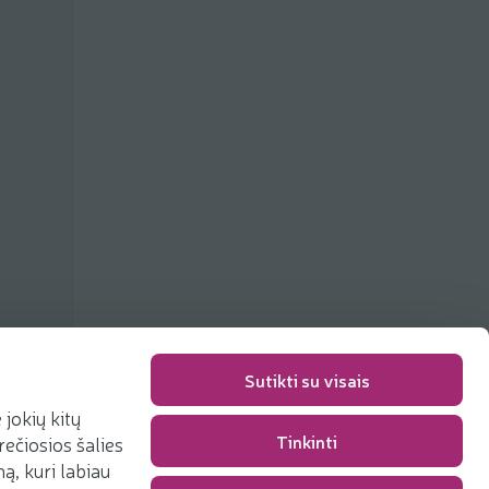
Sutikti su visais
jokių kitų
Упаковка
0,00 €
Tinkinti
rečiosios šalies
Сумма
0,00 €
, kuri labiau