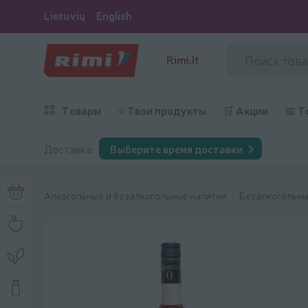
Lietuvių
English
Rimi.lt
Товары
⭐ Твои продукты
🛒 Акции
📅 Т
Доставка:
Выберите время доставки
Алкогольные и безалкогольные напитки
Безалкогольны