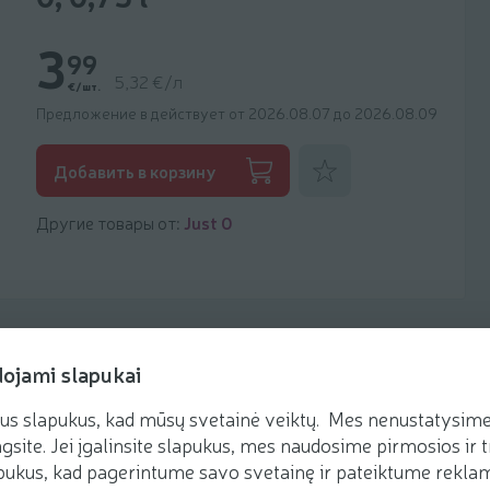
3
99
5,32 €/л
€/шт.
Предложение в действует от 2026.08.07 до 2026.08.09
Добавить к фаворитам
Добавить в корзину
Другие товары от:
Just 0
dojami slapukai
us slapukus, kad mūsų svetainė veiktų. Mes nenustatysime 
Рецепты
gsite. Jei įgalinsite slapukus, mes naudosime pirmosios ir t
ukus, kad pagerintume savo svetainę ir pateiktume reklamą