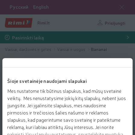
Русский
English
Rimi.lt
Prisijungti
Pasirinkti laiką
Vaisiai, daržovės ir gėlės
Vaisiai ir uogos
Bananai
Šioje svetainėje naudojami slapukai
Mes nustatome tik būtinus slapukus, kad mūsų svetainė
veiktų. Mes nenustatysime jokių kitų slapukų, nebent juos
įjungsite. Jei įgalinsite slapukus, mes naudosime
pirmosios ir trečiosios šalies našumo ir reklamos
slapukus, kad pagerintume savo svetainę ir pateiktume
reklamą, kuri labiau atitiktų Jūsų interesus. Jei norite
pakeisti Jūsų slapukų nustatymus, spustelėkite mygtuką