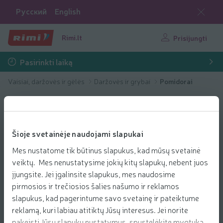
Русский
English
Rimi.lt
Prisijungti
Pasirinkti laiką
Vaisiai, daržovės ir gėlės
Daržovės ir grybai
Pomidorai
Šioje svetainėje naudojami slapukai
Mes nustatome tik būtinus slapukus, kad mūsų svetainė
veiktų. Mes nenustatysime jokių kitų slapukų, nebent juos
įjungsite. Jei įgalinsite slapukus, mes naudosime
pirmosios ir trečiosios šalies našumo ir reklamos
slapukus, kad pagerintume savo svetainę ir pateiktume
reklamą, kuri labiau atitiktų Jūsų interesus. Jei norite
pakeisti Jūsų slapukų nustatymus, spustelėkite mygtuką