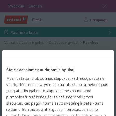
Русский
English
Rimi.lt
Prisijungti
Pasirinkti laiką
Vaisiai, daržovės ir gėlės
Daržovės ir grybai
Paprikos
Šioje svetainėje naudojami slapukai
Mes nustatome tik būtinus slapukus, kad mūsų svetainė
veiktų. Mes nenustatysime jokių kitų slapukų, nebent juos
įjungsite. Jei įgalinsite slapukus, mes naudosime
pirmosios ir trečiosios šalies našumo ir reklamos
slapukus, kad pagerintume savo svetainę ir pateiktume
reklamą, kuri labiau atitiktų Jūsų interesus. Jei norite
pakeisti Jūsų slapukų nustatymus, spustelėkite mygtuką