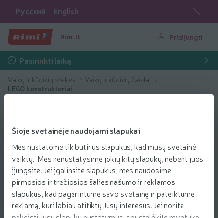
Русский
English
Rimi.lt
Prisijungti
Pasirinkti laiką
Vaikų ir kūdikių prekės
Vaikų ir kūdikių žaislai
LEGO konstruktoriai
Šioje svetainėje naudojami slapukai
Mes nustatome tik būtinus slapukus, kad mūsų svetainė
veiktų. Mes nenustatysime jokių kitų slapukų, nebent juos
įjungsite. Jei įgalinsite slapukus, mes naudosime
pirmosios ir trečiosios šalies našumo ir reklamos
slapukus, kad pagerintume savo svetainę ir pateiktume
reklamą, kuri labiau atitiktų Jūsų interesus. Jei norite
pakeisti Jūsų slapukų nustatymus, spustelėkite mygtuką