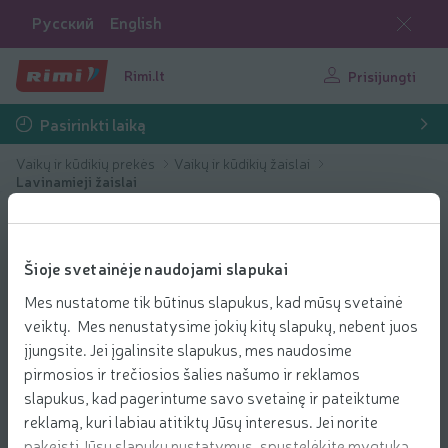
Русский
English
Rimi.lt
Prisijungti
Pasirinkti laiką
Vaikų ir kūdikių prekės
Vaikų ir kūdikių žaislai
Lavinamieji žaislai
Šioje svetainėje naudojami slapukai
Mes nustatome tik būtinus slapukus, kad mūsų svetainė
veiktų. Mes nenustatysime jokių kitų slapukų, nebent juos
įjungsite. Jei įgalinsite slapukus, mes naudosime
pirmosios ir trečiosios šalies našumo ir reklamos
slapukus, kad pagerintume savo svetainę ir pateiktume
reklamą, kuri labiau atitiktų Jūsų interesus. Jei norite
pakeisti Jūsų slapukų nustatymus, spustelėkite mygtuką