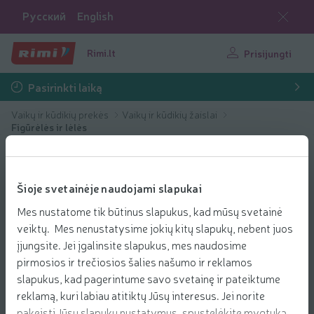
Русский
English
Rimi.lt
Prisijungti
Pasirinkti laiką
Vaikų ir kūdikių prekės
Vaikų ir kūdikių žaislai
Figūrėlės ir lėlės
Šioje svetainėje naudojami slapukai
Mes nustatome tik būtinus slapukus, kad mūsų svetainė
veiktų. Mes nenustatysime jokių kitų slapukų, nebent juos
įjungsite. Jei įgalinsite slapukus, mes naudosime
pirmosios ir trečiosios šalies našumo ir reklamos
slapukus, kad pagerintume savo svetainę ir pateiktume
reklamą, kuri labiau atitiktų Jūsų interesus. Jei norite
pakeisti Jūsų slapukų nustatymus, spustelėkite mygtuką