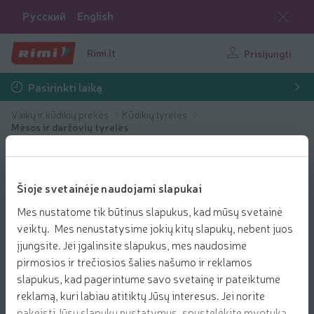
Русский
English
Rimi.lt
Prisijungti
Pasirinkti laiką
Vaikų ir kūdikių prekės
Kūdikių tyrelės
Mėsos ir daržovių tyrelės
Šioje svetainėje naudojami slapukai
Mes nustatome tik būtinus slapukus, kad mūsų svetainė
veiktų. Mes nenustatysime jokių kitų slapukų, nebent juos
įjungsite. Jei įgalinsite slapukus, mes naudosime
pirmosios ir trečiosios šalies našumo ir reklamos
slapukus, kad pagerintume savo svetainę ir pateiktume
reklamą, kuri labiau atitiktų Jūsų interesus. Jei norite
pakeisti Jūsų slapukų nustatymus, spustelėkite mygtuką