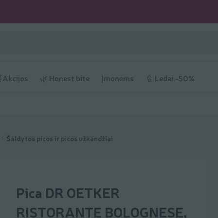
Akcijos
🌿 Honest bite
Įmonėms
🍦 Ledai -50%
Šaldytos picos ir picos užkandžiai
Pica DR OETKER
RISTORANTE BOLOGNESE,