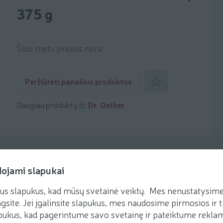
375 g
Šiuo metu prekės nėra
Pridėti prie mėgstamiaus
Peržiūrėti panašius produktus
Daugiau produktų iš:
Dr. Oetker
dojami slapukai
us slapukus, kad mūsų svetainė veiktų. Mes nenustatysime 
Receptai
gsite. Jei įgalinsite slapukus, mes naudosime pirmosios ir t
ukus, kad pagerintume savo svetainę ir pateiktume reklamą