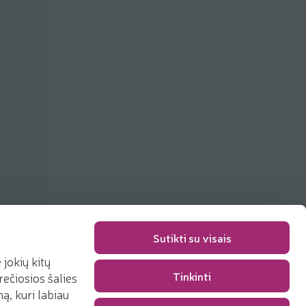
ių
Sutikti su visais
jokių kitų
Tinkinti
rečiosios šalies
Pakavimo mokestis
0,00 €
, kuri labiau
Iš viso
0,00 €