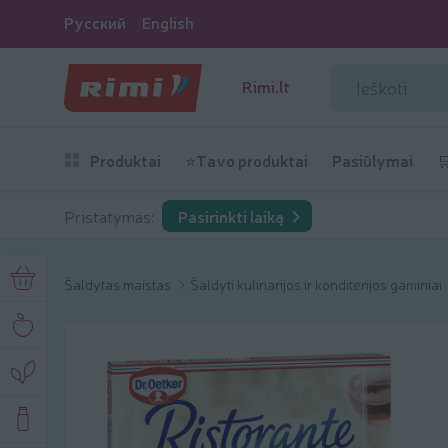
Русский
English
Rimi.lt
Produktai
⭐Tavo produktai
Pasiūlymai

Pristatymas:
Pasirinkti laiką
Šaldytas maistas
Šaldyti kulinarijos ir konditerijos gaminiai