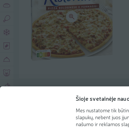
Produkto aprašymas
Šioje svetainėje nau
Mes nustatome tik būtin
Pagrindinė informacija
Rekomenduojame
slapukų, nebent juos įjun
našumo ir reklamos slap