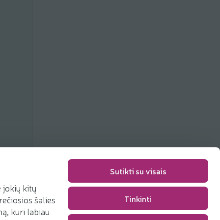
Sutikti su visais
jokių kitų
Tinkinti
rečiosios šalies
Pakavimo mokestis
0,00 €
, kuri labiau
Iš viso
0,00 €