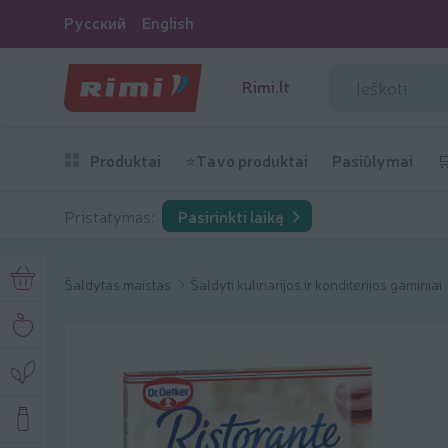
Русский
English
Rimi.lt
Produktai
⭐Tavo produktai
Pasiūlymai

Pristatymas:
Pasirinkti laiką
Šaldytas maistas
Šaldyti kulinarijos ir konditerijos gaminiai