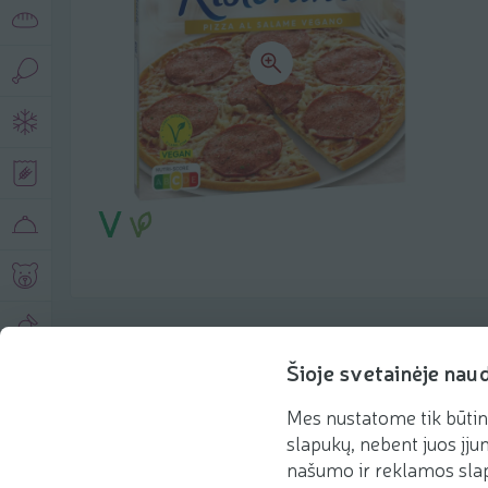
Produkto aprašymas
Šioje svetainėje nau
Mes nustatome tik būtin
Pagrindinė informacija
Rekomenduojame
slapukų, nebent juos įjun
našumo ir reklamos slap