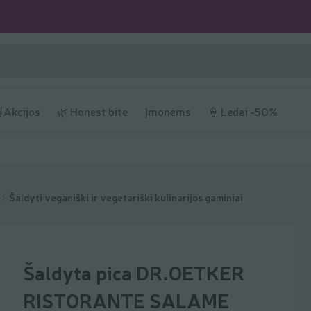
Akcijos
🌿 Honest bite
Įmonėms
🍦 Ledai -50%
Šaldyti veganiški ir vegetariški kulinarijos gaminiai
Šaldyta pica DR.OETKER
RISTORANTE SALAME