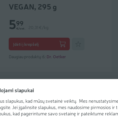
VEGAN, 295 g
5
99
20,31 €/kg
€/vnt.
Pridėti prie mėgstamiausių
Įdėti į krepšelį
Daugiau produktų iš:
Dr. Oetker
dojami slapukai
us slapukus, kad mūsų svetainė veiktų. Mes nenustatysime 
Receptai
gsite. Jei įgalinsite slapukus, mes naudosime pirmosios ir t
ukus, kad pagerintume savo svetainę ir pateiktume reklamą