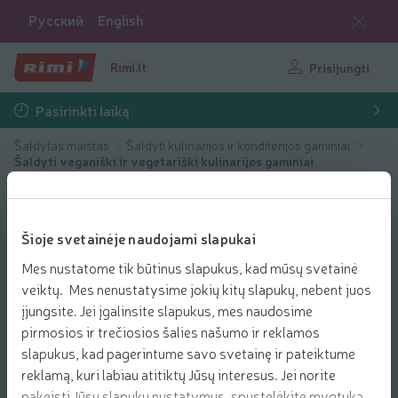
Русский
English
Rimi.lt
Prisijungti
Pasirinkti laiką
Šaldytas maistas
Šaldyti kulinarijos ir konditerijos gaminiai
Šaldyti veganiški ir vegetariški kulinarijos gaminiai
Šioje svetainėje naudojami slapukai
Mes nustatome tik būtinus slapukus, kad mūsų svetainė
veiktų. Mes nenustatysime jokių kitų slapukų, nebent juos
įjungsite. Jei įgalinsite slapukus, mes naudosime
pirmosios ir trečiosios šalies našumo ir reklamos
slapukus, kad pagerintume savo svetainę ir pateiktume
reklamą, kuri labiau atitiktų Jūsų interesus. Jei norite
pakeisti Jūsų slapukų nustatymus, spustelėkite mygtuką