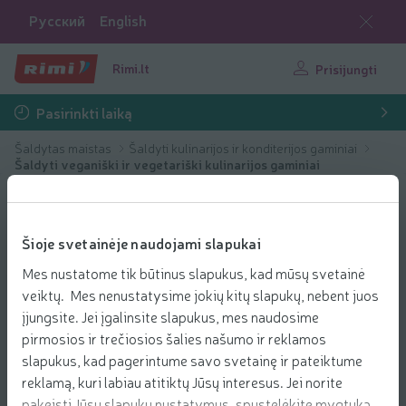
Русский
English
Rimi.lt
Prisijungti
Pasirinkti laiką
Šaldytas maistas
Šaldyti kulinarijos ir konditerijos gaminiai
Šaldyti veganiški ir vegetariški kulinarijos gaminiai
Šioje svetainėje naudojami slapukai
Mes nustatome tik būtinus slapukus, kad mūsų svetainė
veiktų. Mes nenustatysime jokių kitų slapukų, nebent juos
įjungsite. Jei įgalinsite slapukus, mes naudosime
pirmosios ir trečiosios šalies našumo ir reklamos
slapukus, kad pagerintume savo svetainę ir pateiktume
reklamą, kuri labiau atitiktų Jūsų interesus. Jei norite
pakeisti Jūsų slapukų nustatymus, spustelėkite mygtuką