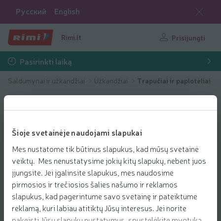
Русский
English
Rimi.lt
Prisijungti
Pasirinkti laiką
Saldumynai ir užkandžiai
Užkandžiai
Trapučiai ir paplotėliai
Šioje svetainėje naudojami slapukai
Mes nustatome tik būtinus slapukus, kad mūsų svetainė
veiktų. Mes nenustatysime jokių kitų slapukų, nebent juos
įjungsite. Jei įgalinsite slapukus, mes naudosime
pirmosios ir trečiosios šalies našumo ir reklamos
slapukus, kad pagerintume savo svetainę ir pateiktume
reklamą, kuri labiau atitiktų Jūsų interesus. Jei norite
pakeisti Jūsų slapukų nustatymus, spustelėkite mygtuką