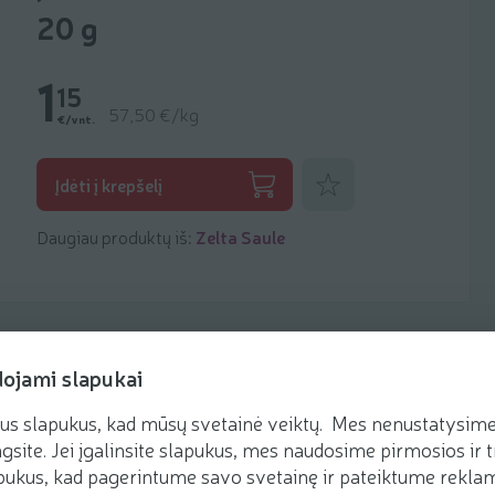
20 g
1
15
57,50 €/kg
€/vnt.
Pridėti prie mėgstamiausių
Įdėti į krepšelį
Daugiau produktų iš:
Zelta Saule
dojami slapukai
us slapukus, kad mūsų svetainė veiktų. Mes nenustatysime 
Receptai
gsite. Jei įgalinsite slapukus, mes naudosime pirmosios ir t
ukus, kad pagerintume savo svetainę ir pateiktume reklamą