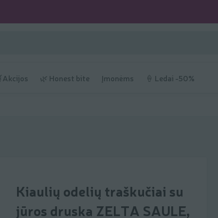
Akcijos
🌿 Honest bite
Įmonėms
🍦 Ledai -50%
Kiaulių odelių traškučiai su
jūros druska ZELTA SAULE,