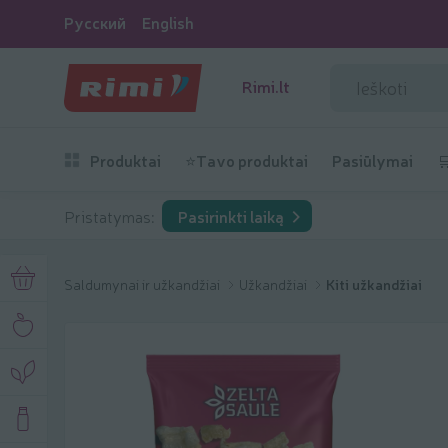
Русский
English
Rimi.lt
Produktai
⭐Tavo produktai
Pasiūlymai

Pristatymas:
Pasirinkti laiką
Saldumynai ir užkandžiai
Užkandžiai
Kiti užkandžiai