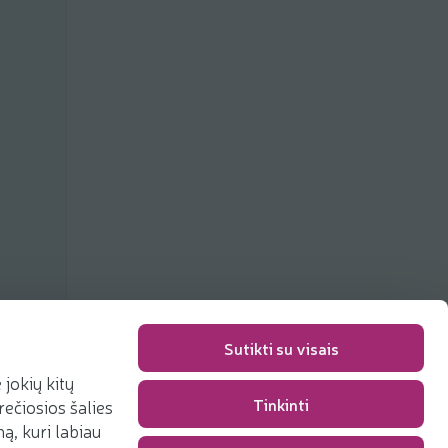
Sutikti su visais
jokių kitų
Tinkinti
rečiosios šalies
Pakavimo mokestis
0,00 €
, kuri labiau
Iš viso
0,00 €