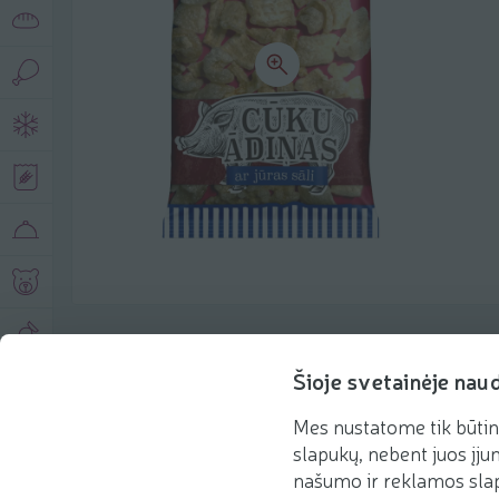
Produkto aprašymas
Šioje svetainėje nau
Mes nustatome tik būtin
Pagrindinė informacija
Rekomenduojame
slapukų, nebent juos įjun
našumo ir reklamos slap