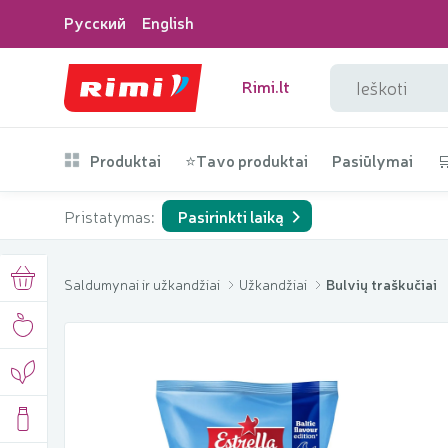
Русский
English
Rimi.lt
Produktai
⭐Tavo produktai
Pasiūlymai

Pristatymas:
Pasirinkti laiką
Saldumynai ir užkandžiai
Užkandžiai
Bulvių traškučiai