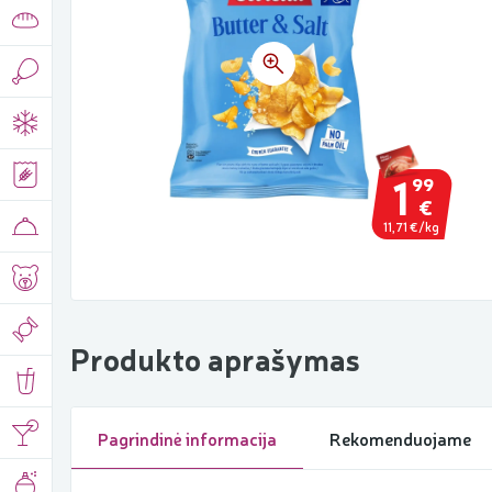
1
99
€
11,71 €/kg
Produkto aprašymas
Pagrindinė informacija
Rekomenduojame