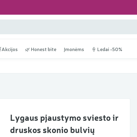
Akcijos
🌿 Honest bite
Įmonėms
🍦 Ledai -50%
Lygaus pjaustymo sviesto ir
druskos skonio bulvių