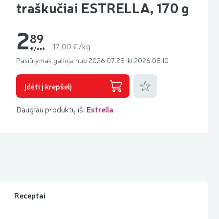
traškučiai ESTRELLA, 170 g
2
89
17,00 €/kg
€/vnt.
Pasiūlymas galioja nuo 2026.07.28 iki 2026.08.10
Pridėti prie mėgstamiausių
Įdėti į krepšelį
Daugiau produktų iš:
Estrella
Receptai