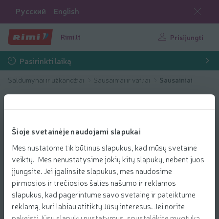
Русский
English
Rimi.lt
Prisijungti
Pasirinkti laiką
Saldumynai ir užkandžiai
Sausainiai ir vafliai
Sausainiai
Šioje svetainėje naudojami slapukai
Mes nustatome tik būtinus slapukus, kad mūsų svetainė
veiktų. Mes nenustatysime jokių kitų slapukų, nebent juos
įjungsite. Jei įgalinsite slapukus, mes naudosime
pirmosios ir trečiosios šalies našumo ir reklamos
slapukus, kad pagerintume savo svetainę ir pateiktume
reklamą, kuri labiau atitiktų Jūsų interesus. Jei norite
pakeisti Jūsų slapukų nustatymus, spustelėkite mygtuką