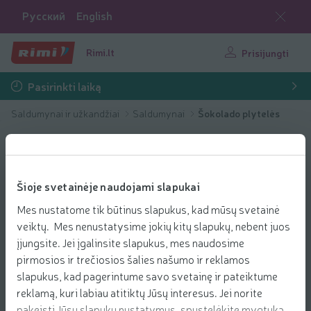
Русский
English
Rimi.lt
Prisijungti
Pasirinkti laiką
Saldumynai ir užkandžiai
Saldumynai
Šokolado plytelės
Šioje svetainėje naudojami slapukai
Mes nustatome tik būtinus slapukus, kad mūsų svetainė
veiktų. Mes nenustatysime jokių kitų slapukų, nebent juos
įjungsite. Jei įgalinsite slapukus, mes naudosime
pirmosios ir trečiosios šalies našumo ir reklamos
slapukus, kad pagerintume savo svetainę ir pateiktume
reklamą, kuri labiau atitiktų Jūsų interesus. Jei norite
pakeisti Jūsų slapukų nustatymus, spustelėkite mygtuką