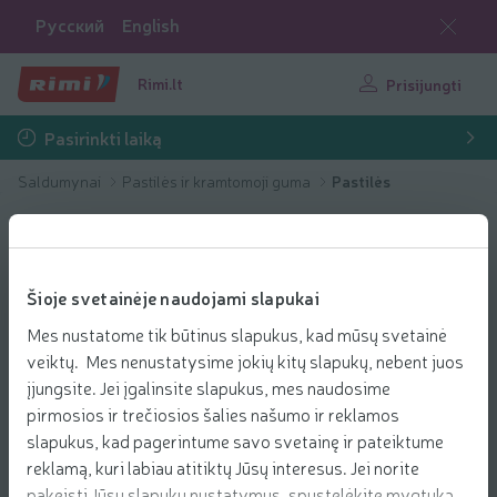
Русский
English
Rimi.lt
Prisijungti
Pasirinkti laiką
Saldumynai
Pastilės ir kramtomoji guma
Pastilės
Šioje svetainėje naudojami slapukai
Mes nustatome tik būtinus slapukus, kad mūsų svetainė
veiktų. Mes nenustatysime jokių kitų slapukų, nebent juos
įjungsite. Jei įgalinsite slapukus, mes naudosime
pirmosios ir trečiosios šalies našumo ir reklamos
slapukus, kad pagerintume savo svetainę ir pateiktume
reklamą, kuri labiau atitiktų Jūsų interesus. Jei norite
pakeisti Jūsų slapukų nustatymus, spustelėkite mygtuką