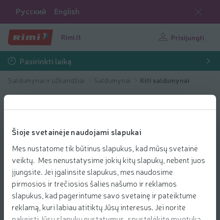
Русский
English
Rimi.lt
Prisijungti
Pasirinkti laiką
Saldumynai ir užkandžiai
Saldumynai
Kiti saldumynai
Šioje svetainėje naudojami slapukai
Mes nustatome tik būtinus slapukus, kad mūsų svetainė
veiktų. Mes nenustatysime jokių kitų slapukų, nebent juos
įjungsite. Jei įgalinsite slapukus, mes naudosime
pirmosios ir trečiosios šalies našumo ir reklamos
slapukus, kad pagerintume savo svetainę ir pateiktume
reklamą, kuri labiau atitiktų Jūsų interesus. Jei norite
pakeisti Jūsų slapukų nustatymus, spustelėkite mygtuką