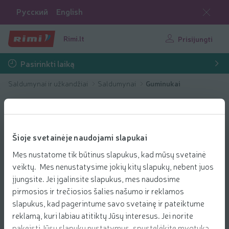
Русский
English
Rimi.lt
Prisijungti
Pasirinkti laiką
Saldumynai ir užkandžiai
Saldumynai
Guminukai
Šioje svetainėje naudojami slapukai
Mes nustatome tik būtinus slapukus, kad mūsų svetainė
veiktų. Mes nenustatysime jokių kitų slapukų, nebent juos
įjungsite. Jei įgalinsite slapukus, mes naudosime
pirmosios ir trečiosios šalies našumo ir reklamos
slapukus, kad pagerintume savo svetainę ir pateiktume
reklamą, kuri labiau atitiktų Jūsų interesus. Jei norite
pakeisti Jūsų slapukų nustatymus, spustelėkite mygtuką