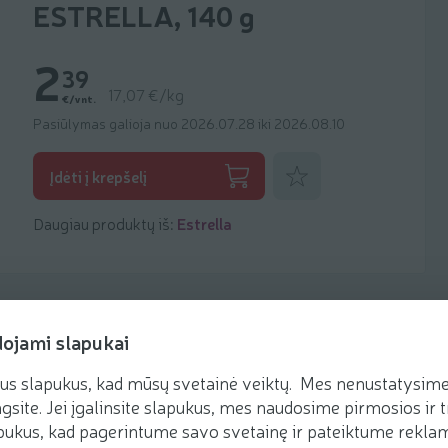
ESTRELLA, 140 g
2
39
17,07 €/kg
€/vnt.
Pasiūlymas galioja nuo 2026.07.28 iki 2026.08.10
Pridėti prie mėgstamiausių
Įdėti į krepšelį
Daugiau produktų iš:
Estrella
dojami slapukai
us slapukus, kad mūsų svetainė veiktų. Mes nenustatysime 
Receptai
gsite. Jei įgalinsite slapukus, mes naudosime pirmosios ir t
ukus, kad pagerintume savo svetainę ir pateiktume reklamą