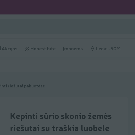
Akcijos
🌿 Honest bite
Įmonėms
🍦 Ledai -50%
inti riešutai pakuotėse
Kepinti sūrio skonio žemės
riešutai su traškia luobele