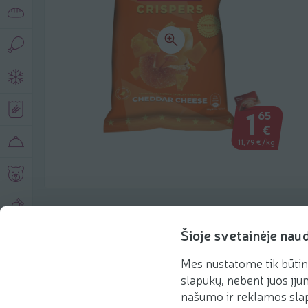
1
65
€
11,79 €/kg
Produkto aprašymas
Šioje svetainėje nau
Mes nustatome tik būtin
Pagrindinė informacija
Rekomenduojame
slapukų, nebent juos įjun
našumo ir reklamos slap