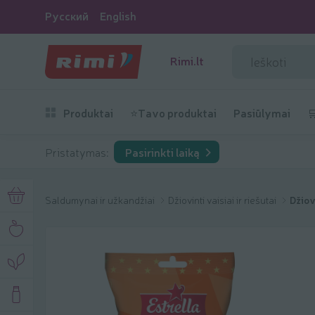
Русский
English
Rimi.lt
Produktai
⭐Tavo produktai
Pasiūlymai

Pristatymas:
Pasirinkti laiką
Saldumynai ir užkandžiai
Džiovinti vaisiai ir riešutai
Džiov