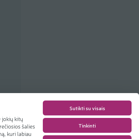
Sutikti su visais
jokių kitų
Tinkinti
rečiosios šalies
Pakavimo mokestis
0,00 €
, kuri labiau
Iš viso
0,00 €