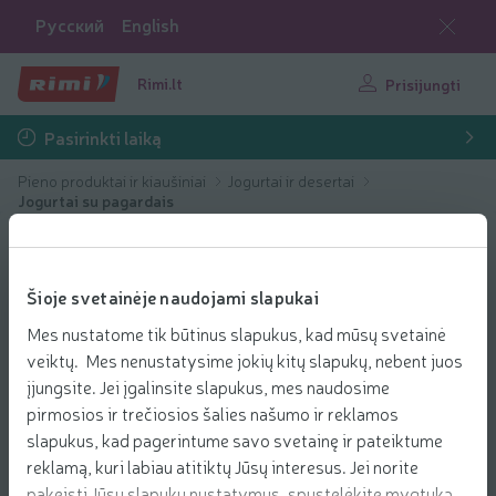
Русский
English
Rimi.lt
Prisijungti
Pasirinkti laiką
Pieno produktai ir kiaušiniai
Jogurtai ir desertai
Jogurtai su pagardais
Šioje svetainėje naudojami slapukai
Mes nustatome tik būtinus slapukus, kad mūsų svetainė
veiktų. Mes nenustatysime jokių kitų slapukų, nebent juos
įjungsite. Jei įgalinsite slapukus, mes naudosime
pirmosios ir trečiosios šalies našumo ir reklamos
slapukus, kad pagerintume savo svetainę ir pateiktume
reklamą, kuri labiau atitiktų Jūsų interesus. Jei norite
pakeisti Jūsų slapukų nustatymus, spustelėkite mygtuką