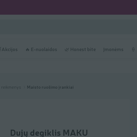
Akcijos
🔥 E-nuolaidos
🌿 Honest bite
Įmonėms
🍦
mo reikmenys
Maisto ruošimo įrankiai
Dujų degiklis MAKU