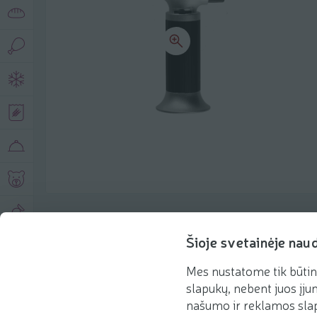
Produkto aprašymas
Šioje svetainėje nau
Mes nustatome tik būtin
Pagrindinė informacija
Rekomenduojame
slapukų, nebent juos įjun
našumo ir reklamos slap