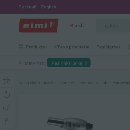
Русский
English
Rimi.lt
Produktai
⭐Tavo produktai
Pasiūlymai

Pristatymas:
Pasirinkti laiką
Namų ūkio ir laisvalaikio prekės
Virtuvės ir stalo serviravi