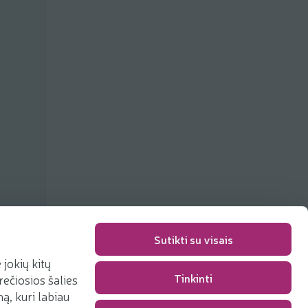
Sutikti su visais
jokių kitų
Tinkinti
rečiosios šalies
Pakavimo mokestis
0,00 €
, kuri labiau
Iš viso
0,00 €