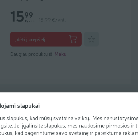
15
99
15,99 €/vnt.
€/vnt.
Pridėti prie mėgstamiausių
Įdėti į krepšelį
Daugiau produktų iš:
Maku
dojami slapukai
us slapukus, kad mūsų svetainė veiktų. Mes nenustatysime 
gsite. Jei įgalinsite slapukus, mes naudosime pirmosios ir t
ukus, kad pagerintume savo svetainę ir pateiktume reklamą