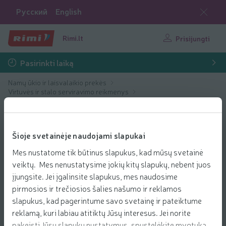
Русский
English
Rimi.lt
Prisijungti
Pasirinkti laiką
Namų ūkio ir laisvalaikio prekės
Virtuvės ir stalo serviravimo reikmenys
Maisto gaminimo ir laikymo medžiagos
Šioje svetainėje naudojami slapukai
Mes nustatome tik būtinus slapukus, kad mūsų svetainė
veiktų. Mes nenustatysime jokių kitų slapukų, nebent juos
įjungsite. Jei įgalinsite slapukus, mes naudosime
pirmosios ir trečiosios šalies našumo ir reklamos
slapukus, kad pagerintume savo svetainę ir pateiktume
reklamą, kuri labiau atitiktų Jūsų interesus. Jei norite
pakeisti Jūsų slapukų nustatymus, spustelėkite mygtuką