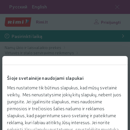
Русский
English
Rimi.lt
Prisijungti
Pasirinkti laiką
Namų ūkio ir laisvalaikio prekės
Virtuvės ir stalo serviravimo reikmenys
Arbatinukai, kavinukai, vandens filtrai
Šioje svetainėje naudojami slapukai
Mes nustatome tik būtinus slapukus, kad mūsų svetainė
veiktų. Mes nenustatysime jokių kitų slapukų, nebent juos
įjungsite. Jei įgalinsite slapukus, mes naudosime
pirmosios ir trečiosios šalies našumo ir reklamos
slapukus, kad pagerintume savo svetainę ir pateiktume
reklamą, kuri labiau atitiktų Jūsų interesus. Jei norite
pakeisti Jūsų slapukų nustatymus, spustelėkite mygtuką