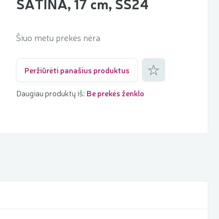
SATINA, 17 cm, SS24
Šiuo metu prekės nėra
Pridėti prie mėgstamiaus
Peržiūrėti panašius produktus
Daugiau produktų iš:
Be prekės ženklo