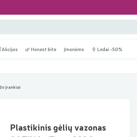
Akcijos
🌿 Honest bite
Įmonėms
🍦 Ledai -50%
žo įrankiai
Plastikinis gėlių vazonas