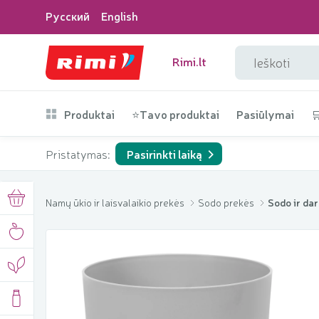
Русский
English
Rimi.lt
Produktai
⭐Tavo produktai
Pasiūlymai

Pristatymas:
Pasirinkti laiką
Namų ūkio ir laisvalaikio prekės
Sodo prekės
Sodo ir dar