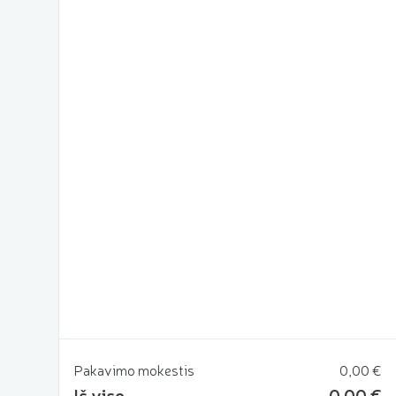
ių
Pakavimo mokestis
0,00 €
Iš viso
0,00 €