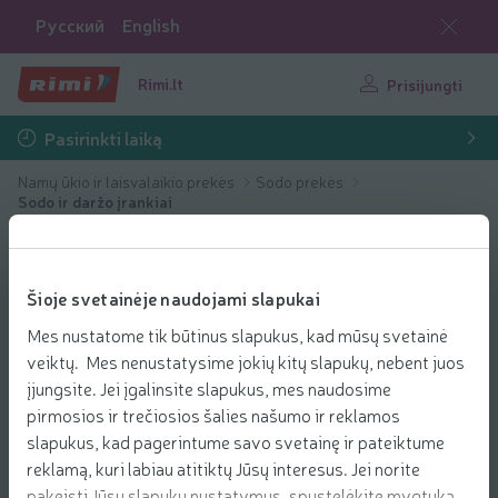
Русский
English
Rimi.lt
Prisijungti
Pasirinkti laiką
Namų ūkio ir laisvalaikio prekės
Sodo prekės
Sodo ir daržo įrankiai
Šioje svetainėje naudojami slapukai
Mes nustatome tik būtinus slapukus, kad mūsų svetainė
veiktų. Mes nenustatysime jokių kitų slapukų, nebent juos
įjungsite. Jei įgalinsite slapukus, mes naudosime
pirmosios ir trečiosios šalies našumo ir reklamos
slapukus, kad pagerintume savo svetainę ir pateiktume
reklamą, kuri labiau atitiktų Jūsų interesus. Jei norite
pakeisti Jūsų slapukų nustatymus, spustelėkite mygtuką