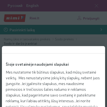
Русский
English
Rimi.lt
Prisijungti
Pasirinkti laiką
Namų ūkio ir laisvalaikio prekės
Sodo prekės
Sodo ir daržo įrankiai
Šioje svetainėje naudojami slapukai
Mes nustatome tik būtinus slapukus, kad mūsų svetainė
veiktų. Mes nenustatysime jokių kitų slapukų, nebent juos
įjungsite. Jei įgalinsite slapukus, mes naudosime
pirmosios ir trečiosios šalies našumo ir reklamos
slapukus, kad pagerintume savo svetainę ir pateiktume
reklamą, kuri labiau atitiktų Jūsų interesus. Jei norite
pakeisti Jūsų slapukų nustatymus, spustelėkite mygtuką