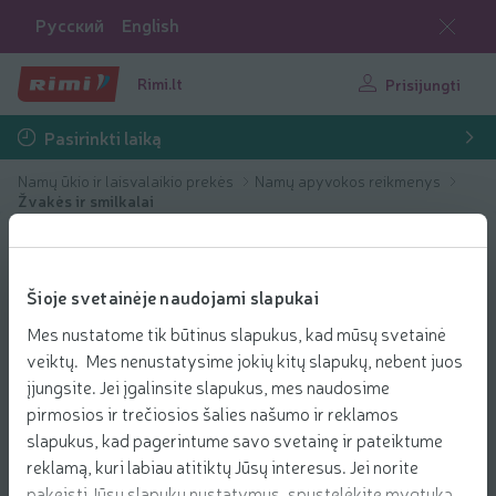
Русский
English
Rimi.lt
Prisijungti
Pasirinkti laiką
Namų ūkio ir laisvalaikio prekės
Namų apyvokos reikmenys
Žvakės ir smilkalai
Šioje svetainėje naudojami slapukai
Mes nustatome tik būtinus slapukus, kad mūsų svetainė
veiktų. Mes nenustatysime jokių kitų slapukų, nebent juos
įjungsite. Jei įgalinsite slapukus, mes naudosime
pirmosios ir trečiosios šalies našumo ir reklamos
slapukus, kad pagerintume savo svetainę ir pateiktume
reklamą, kuri labiau atitiktų Jūsų interesus. Jei norite
pakeisti Jūsų slapukų nustatymus, spustelėkite mygtuką