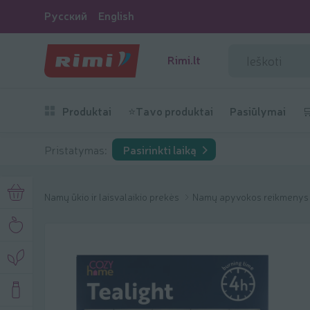
Русский
English
Rimi.lt
Produktai
⭐Tavo produktai
Pasiūlymai

Pristatymas:
Pasirinkti laiką
Namų ūkio ir laisvalaikio prekės
Namų apyvokos reikmeny