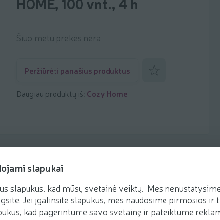
HOME, 100 vnt., 4 h
Šiuo metu prekės nėra
Pridėti prie mėgstamiaus
Peržiūrėti panašius produktus
Daugiau produktų iš:
Cozy Home
dojami slapukai
us slapukus, kad mūsų svetainė veiktų. Mes nenustatysime 
gsite. Jei įgalinsite slapukus, mes naudosime pirmosios ir t
ukus, kad pagerintume savo svetainę ir pateiktume reklamą