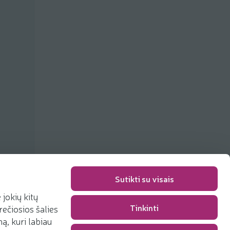
ių
Sutikti su visais
jokių kitų
Tinkinti
rečiosios šalies
Pakavimo mokestis
0,00 €
, kuri labiau
Iš viso
0,00 €