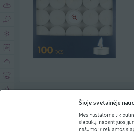
Produkto aprašymas
Šioje svetainėje nau
Mes nustatome tik būtin
Pagrindinė informacija
Rekomenduojame
slapukų, nebent juos įjun
našumo ir reklamos slap