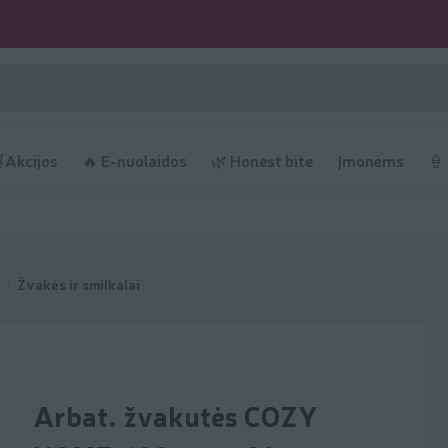
Akcijos
🔥 E-nuolaidos
🌿 Honest bite
Įmonėms
🍦
s
Žvakės ir smilkalai
Arbat. žvakutės COZY