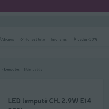
Akcijos
🌿 Honest bite
Įmonėms
🍦 Ledai -50%
s
Lemputės ir žibintuvėliai
LED lemputė CH, 2.9W E14