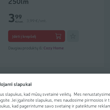
250lm
3
99
3,99 €/vnt.
€/vnt.
Pridėti prie mėgstamiausių
Įdėti į krepšelį
Daugiau produktų iš:
Cozy Home
dojami slapukai
us slapukus, kad mūsų svetainė veiktų. Mes nenustatysime 
gsite. Jei įgalinsite slapukus, mes naudosime pirmosios ir t
ukus, kad pagerintume savo svetainę ir pateiktume reklamą