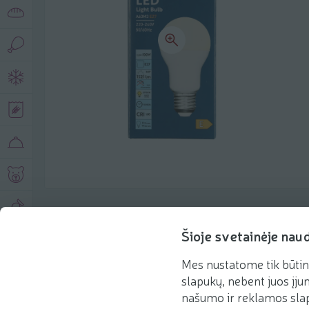
Produkto aprašymas
Šioje svetainėje nau
Mes nustatome tik būtin
Pagrindinė informacija
Rekomenduojame
slapukų, nebent juos įjun
našumo ir reklamos slap