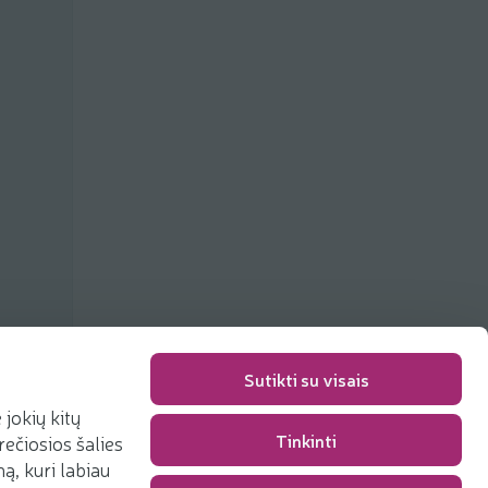
Sutikti su visais
jokių kitų
Tinkinti
rečiosios šalies
Pakavimo mokestis
0,00 €
, kuri labiau
Iš viso
0,00 €