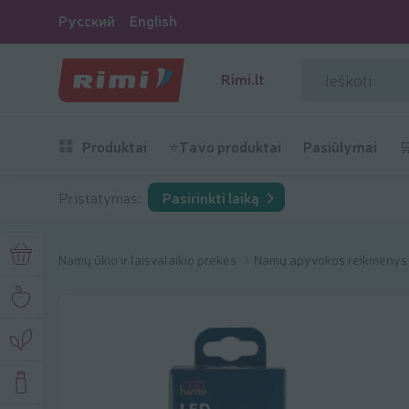
Русский
English
Rimi.lt
Produktai
⭐Tavo produktai
Pasiūlymai

Pristatymas:
Pasirinkti laiką
Namų ūkio ir laisvalaikio prekės
Namų apyvokos reikmeny