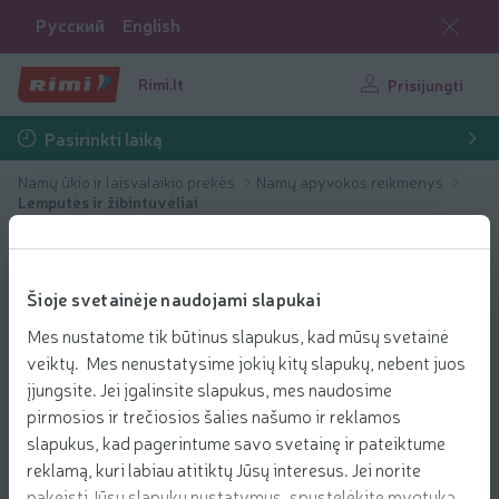
Русский
English
Rimi.lt
Prisijungti
Pasirinkti laiką
Namų ūkio ir laisvalaikio prekės
Namų apyvokos reikmenys
Lemputės ir žibintuvėliai
Šioje svetainėje naudojami slapukai
Mes nustatome tik būtinus slapukus, kad mūsų svetainė
veiktų. Mes nenustatysime jokių kitų slapukų, nebent juos
įjungsite. Jei įgalinsite slapukus, mes naudosime
pirmosios ir trečiosios šalies našumo ir reklamos
slapukus, kad pagerintume savo svetainę ir pateiktume
reklamą, kuri labiau atitiktų Jūsų interesus. Jei norite
pakeisti Jūsų slapukų nustatymus, spustelėkite mygtuką