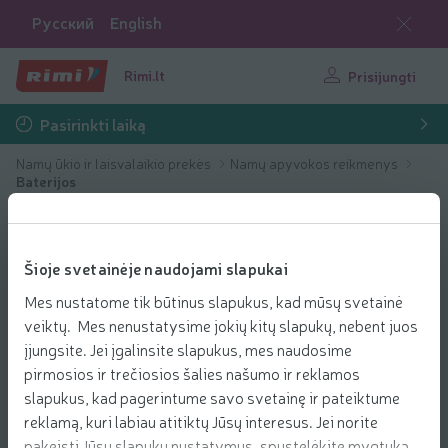
Русский
English
Rimi.lt
Prisijungti
Pasirinkti laiką
Namų ūkio ir laisvalaikio prekės
Namų apyvokos reikmenys
Baterijos
Šioje svetainėje naudojami slapukai
Mes nustatome tik būtinus slapukus, kad mūsų svetainė
veiktų. Mes nenustatysime jokių kitų slapukų, nebent juos
įjungsite. Jei įgalinsite slapukus, mes naudosime
pirmosios ir trečiosios šalies našumo ir reklamos
slapukus, kad pagerintume savo svetainę ir pateiktume
reklamą, kuri labiau atitiktų Jūsų interesus. Jei norite
pakeisti Jūsų slapukų nustatymus, spustelėkite mygtuką