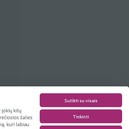
ių
Sutikti su visais
jokių kitų
Tinkinti
rečiosios šalies
Pakavimo mokestis
0,00 €
, kuri labiau
Iš viso
0,00 €