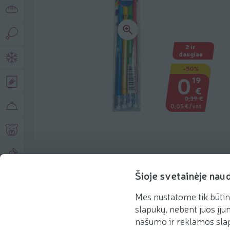
2 ir
daugiau
-50%
0
19
€
0,39 €
0,05 €/vnt.
Produkto aprašymas
Šioje svetainėje nau
Mes nustatome tik būtin
Pagrindinė informacija
Rekomenduojame
slapukų, nebent juos įjun
našumo ir reklamos slap