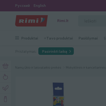
Русский
English
Rimi.lt
Produktai
⭐Tavo produktai
Pasiūlymai

Pristatymas:
Pasirinkti laiką
Namų ūkio ir laisvalaikio prekės
Mokyklinės ir kanceliarinė