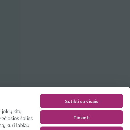
Sutikti su visais
jokių kitų
Tinkinti
rečiosios šalies
Pakavimo mokestis
0,00 €
, kuri labiau
Iš viso
0,00 €