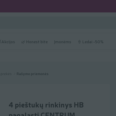
Akcijos
🌿 Honest bite
Įmonėms
🍦 Ledai -50%
s prekės
Rašymo priemonės
4 pieštukų rinkinys HB
pagaląsti CENTRUM