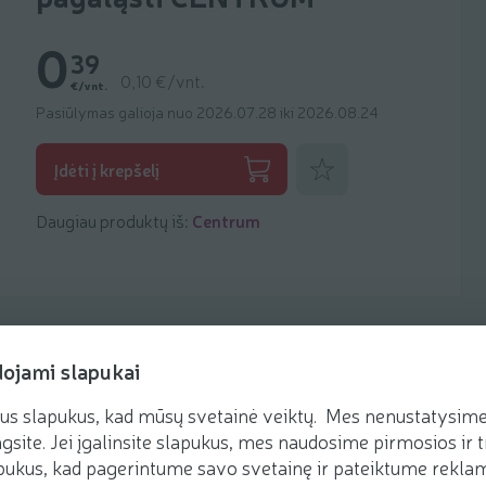
0
39
0,10 €/vnt.
€/vnt.
Pasiūlymas galioja nuo 2026.07.28 iki 2026.08.24
Pridėti prie mėgstamiausių
Įdėti į krepšelį
Daugiau produktų iš:
Centrum
dojami slapukai
us slapukus, kad mūsų svetainė veiktų. Mes nenustatysime 
gsite. Jei įgalinsite slapukus, mes naudosime pirmosios ir t
ukus, kad pagerintume savo svetainę ir pateiktume reklamą