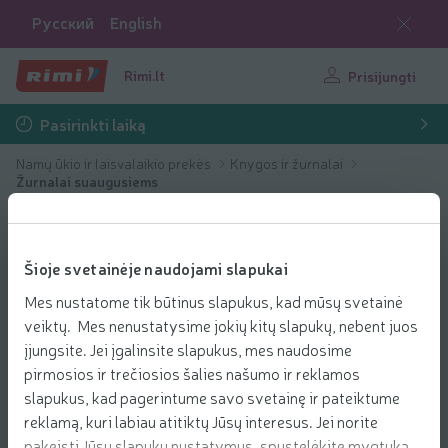
Русский
English
Rimi.lt
Prisijungti
Pasirinkti laiką
Namų ūkio ir laisvalaikio prekės
Knygos ir žurnalai
Žurnalai suaugusiems
Šioje svetainėje naudojami slapukai
Mes nustatome tik būtinus slapukus, kad mūsų svetainė
veiktų. Mes nenustatysime jokių kitų slapukų, nebent juos
įjungsite. Jei įgalinsite slapukus, mes naudosime
pirmosios ir trečiosios šalies našumo ir reklamos
slapukus, kad pagerintume savo svetainę ir pateiktume
reklamą, kuri labiau atitiktų Jūsų interesus. Jei norite
pakeisti Jūsų slapukų nustatymus, spustelėkite mygtuką