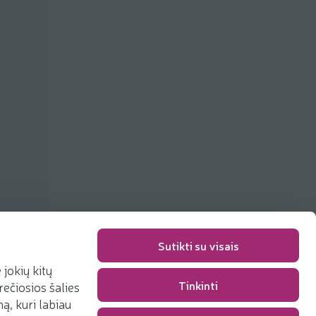
ių
Sutikti su visais
jokių kitų
Tinkinti
rečiosios šalies
Pakavimo mokestis
0,00 €
, kuri labiau
Iš viso
0,00 €