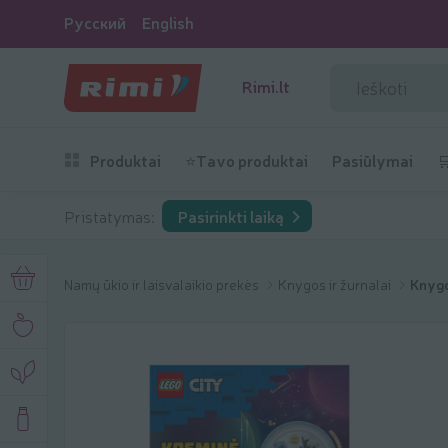
Русский
English
Rimi.lt
Produktai
⭐Tavo produktai
Pasiūlymai

Pristatymas:
Pasirinkti laiką
Namų ūkio ir laisvalaikio prekės
Knygos ir žurnalai
Knyg