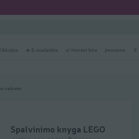
Akcijos
🔥 E-nuolaidos
🌿 Honest bite
Įmonėms
🍦
os vaikams
Spalvinimo knyga LEGO