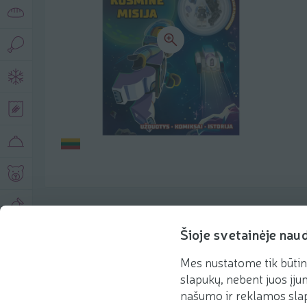
Produkto aprašymas
Šioje svetainėje nau
Mes nustatome tik būtin
Pagrindinė informacija
Rekomenduojame
slapukų, nebent juos įjun
našumo ir reklamos slap