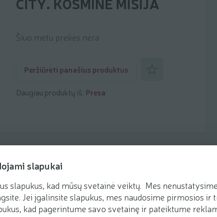
CITY. KOSMINĖ MISIJA
Šiuo metu prekės nėra
Pridėti prie mėgstamiaus
Peržiūrėti panašius produktus
Daugiau produktų iš:
Presa
dojami slapukai
us slapukus, kad mūsų svetainė veiktų. Mes nenustatysime 
gsite. Jei įgalinsite slapukus, mes naudosime pirmosios ir t
ukus, kad pagerintume savo svetainę ir pateiktume reklamą