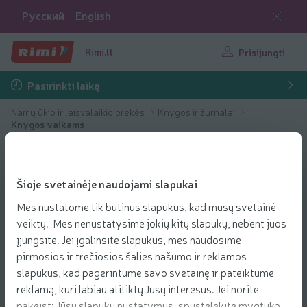
Русский
English
Rimi.lt
Prisijungti
Pasirinkti laiką
Namų ūkio ir laisvalaikio prekės
Knygos ir žurnalai
Knygos vaikams
Šioje svetainėje naudojami slapukai
Mes nustatome tik būtinus slapukus, kad mūsų svetainė
veiktų. Mes nenustatysime jokių kitų slapukų, nebent juos
įjungsite. Jei įgalinsite slapukus, mes naudosime
pirmosios ir trečiosios šalies našumo ir reklamos
slapukus, kad pagerintume savo svetainę ir pateiktume
reklamą, kuri labiau atitiktų Jūsų interesus. Jei norite
pakeisti Jūsų slapukų nustatymus, spustelėkite mygtuką