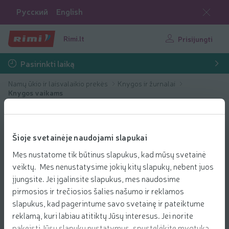
Русский
English
Rimi.lt
Prisijungti
Pasirinkti laiką
Namų ūkio ir laisvalaikio prekės
Knygos ir žurnalai
Knygos vaikams
Šioje svetainėje naudojami slapukai
Mes nustatome tik būtinus slapukus, kad mūsų svetainė
veiktų. Mes nenustatysime jokių kitų slapukų, nebent juos
įjungsite. Jei įgalinsite slapukus, mes naudosime
pirmosios ir trečiosios šalies našumo ir reklamos
slapukus, kad pagerintume savo svetainę ir pateiktume
reklamą, kuri labiau atitiktų Jūsų interesus. Jei norite
pakeisti Jūsų slapukų nustatymus, spustelėkite mygtuką