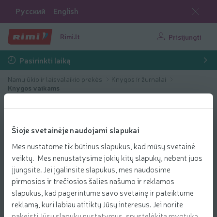
Русский
English
Rimi.lt
Prisijungti
Pasirinkti laiką
Namų ūkio ir laisvalaikio prekės
Knygos ir žurnalai
Knygos vaikams
Šioje svetainėje naudojami slapukai
Mes nustatome tik būtinus slapukus, kad mūsų svetainė
veiktų. Mes nenustatysime jokių kitų slapukų, nebent juos
įjungsite. Jei įgalinsite slapukus, mes naudosime
pirmosios ir trečiosios šalies našumo ir reklamos
slapukus, kad pagerintume savo svetainę ir pateiktume
reklamą, kuri labiau atitiktų Jūsų interesus. Jei norite
pakeisti Jūsų slapukų nustatymus, spustelėkite mygtuką