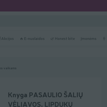
Akcijos
🔥 E-nuolaidos
🌿 Honest bite
Įmonėms
🍦
os vaikams
Knyga PASAULIO ŠALIŲ
VĖLIAVOS. LIPDUKŲ