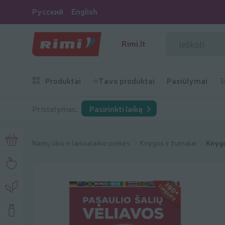
Русский
English
Rimi.lt
Produktai
⭐Tavo produktai
Pasiūlymai

Pristatymas:
Pasirinkti laiką
Namų ūkio ir laisvalaikio prekės
Knygos ir žurnalai
Knyg