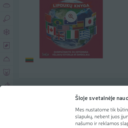
Produkto aprašymas
Šioje svetainėje nau
Mes nustatome tik būtin
Pagrindinė informacija
Rekomenduojame
slapukų, nebent juos įjun
našumo ir reklamos slap