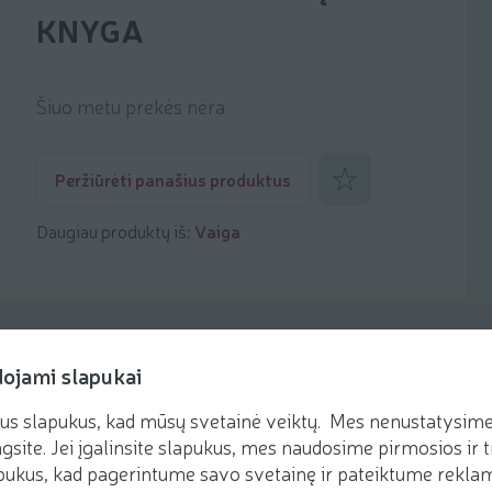
KNYGA
Šiuo metu prekės nėra
Pridėti prie mėgstamiaus
Peržiūrėti panašius produktus
Daugiau produktų iš:
Vaiga
dojami slapukai
us slapukus, kad mūsų svetainė veiktų. Mes nenustatysime 
gsite. Jei įgalinsite slapukus, mes naudosime pirmosios ir t
ukus, kad pagerintume savo svetainę ir pateiktume reklamą