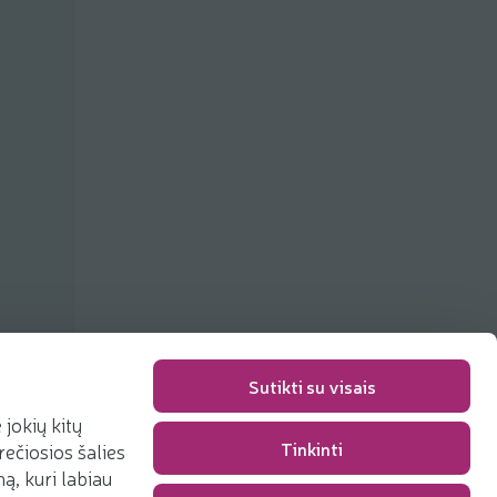
ių
Sutikti su visais
jokių kitų
Tinkinti
rečiosios šalies
Pakavimo mokestis
0,00 €
, kuri labiau
Iš viso
0,00 €