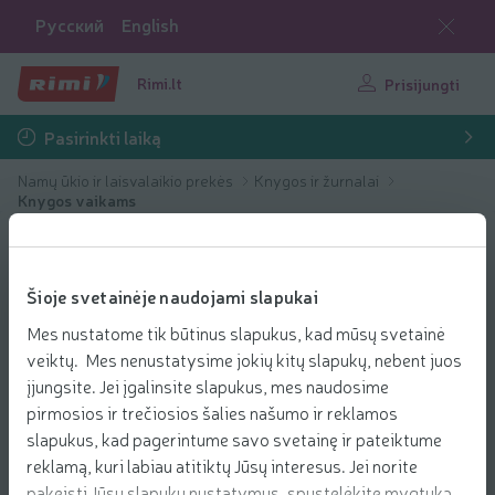
Русский
English
Rimi.lt
Prisijungti
Pasirinkti laiką
Namų ūkio ir laisvalaikio prekės
Knygos ir žurnalai
Knygos vaikams
Šioje svetainėje naudojami slapukai
Mes nustatome tik būtinus slapukus, kad mūsų svetainė
veiktų. Mes nenustatysime jokių kitų slapukų, nebent juos
įjungsite. Jei įgalinsite slapukus, mes naudosime
pirmosios ir trečiosios šalies našumo ir reklamos
slapukus, kad pagerintume savo svetainę ir pateiktume
reklamą, kuri labiau atitiktų Jūsų interesus. Jei norite
pakeisti Jūsų slapukų nustatymus, spustelėkite mygtuką