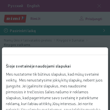
Русский
English
Rimi.lt
Prisijungti
Pasirinkti laiką
Namų ūkio ir laisvalaikio prekės
Knygos ir žurnalai
Knygos vaikams
Šioje svetainėje naudojami slapukai
Mes nustatome tik būtinus slapukus, kad mūsų svetainė
veiktų. Mes nenustatysime jokių kitų slapukų, nebent juos
įjungsite. Jei įgalinsite slapukus, mes naudosime
pirmosios ir trečiosios šalies našumo ir reklamos
slapukus, kad pagerintume savo svetainę ir pateiktume
reklamą, kuri labiau atitiktų Jūsų interesus. Jei norite
pakeisti Jūsų slapukų nustatymus, spustelėkite mygtuką