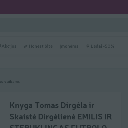
Akcijos
🌿 Honest bite
Įmonėms
🍦 Ledai -50%
os vaikams
Knyga Tomas Dirgėla ir
Skaistė Dirgėlienė EMILIS IR
STEBUKLINGAS FUTBOLO