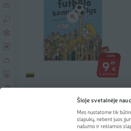
-40%
9
41
€
9,41 €/vnt.
Šioje svetainėje nau
Produkto aprašymas
Mes nustatome tik būtin
slapukų, nebent juos įjun
našumo ir reklamos slap
Pagrindinė informacija
Rekomenduojame