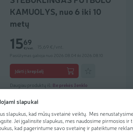
KAMUOLYS, nuo 6 iki 10
metų
15
69
15,69 €/vnt.
€/vnt.
Pasiūlymas galioja nuo 2026.08.04 iki 2026.08.10
Pridėti prie mėgstamiausių
Įdėti į krepšelį
Daugiau produktų iš:
Be prekės ženklo
dojami slapukai
us slapukus, kad mūsų svetainė veiktų. Mes nenustatysime 
gsite. Jei įgalinsite slapukus, mes naudosime pirmosios ir t
ukus, kad pagerintume savo svetainę ir pateiktume reklamą