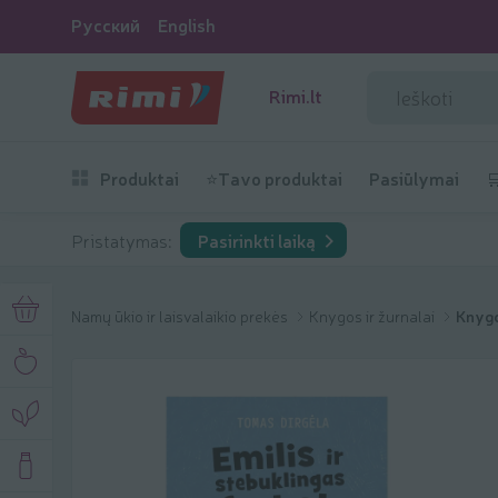
Русский
English
Rimi.lt
Produktai
⭐Tavo produktai
Pasiūlymai

Pristatymas:
Pasirinkti laiką
Namų ūkio ir laisvalaikio prekės
Knygos ir žurnalai
Knyg