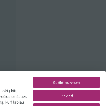
Sutikti su visais
jokių kitų
Tinkinti
rečiosios šalies
Pakavimo mokestis
0,00 €
, kuri labiau
Iš viso
0,00 €