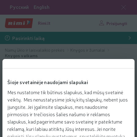
Русский
English
Rimi.lt
Prisijungti
Pasirinkti laiką
Namų ūkio ir laisvalaikio prekės
Knygos ir žurnalai
Knygos vaikams
Šioje svetainėje naudojami slapukai
Mes nustatome tik būtinus slapukus, kad mūsų svetainė
veiktų. Mes nenustatysime jokių kitų slapukų, nebent juos
įjungsite. Jei įgalinsite slapukus, mes naudosime
pirmosios ir trečiosios šalies našumo ir reklamos
slapukus, kad pagerintume savo svetainę ir pateiktume
reklamą, kuri labiau atitiktų Jūsų interesus. Jei norite
pakeisti Jūsų slapukų nustatymus, spustelėkite mygtuką